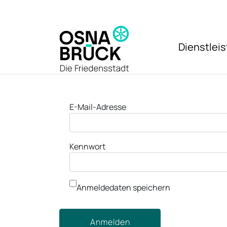
Zum Hauptinhalt springen
Dienstlei
Anmeldung
E-Mail-Adresse
Kennwort
Anmeldedaten speichern
Anmelden